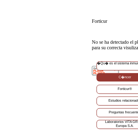
Forticur
No se ha detectado el pl
para su correcta visuliz
�Qu� es el sistema inmu
C�ncer
Forticur®
Estudios relaciona
Preguntas frecuent
Laboratorios VITA G
Europa S.A.