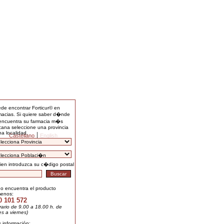
de encontrar Forticur© en
macias. Si quiere saber d�nde
encuentra su farmacia m�s
cana seleccione una provincia
na localidad.
|
Castellano
English
ien introduzca su c�digo postal
no encuentra el producto
menos:
0 101 572
rario de 9.00 a 18.00 h. de
es a viernes)
 información: