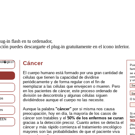
ug-in flash en tu ordenador,
ación puedes descargarte el plug-in gratuitamente en el icono inferior.
nol�gico?
Cáncer
Pue
far
El cuerpo humano está formado por una gran cantidad de
se 
cer
células que tienen la capacidad de dividirse
y u
periódicamente y de forma regular con el fin de
reemplazar a las células que envejecen o mueren. Pero
en los pacientes de cáncer, este proceso ordenado de
división se descontrola y algunas células siguen
dos
O b
dividiéndose aunque el cuerpo no las necesite.
Aunque la palabra
"cáncer"
por si misma nos causa
es
preocupación, hoy en día, la mayoría de los casos de
Si 
llá
cáncer son tratables y el
50% de los enfermos se curan
REEN
90
gracias a la detección precoz. Cuanto antes se detecta el
(Ho
cáncer y más rápido comienza el tratamiento oncológico
lun
mayores son las probabilidades de que el paciente viva
Más