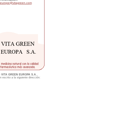
oeurope@vitagreen.com
e
VITA GREEN EUROPA S.A.
,
 escrito a la siguiente dirección: