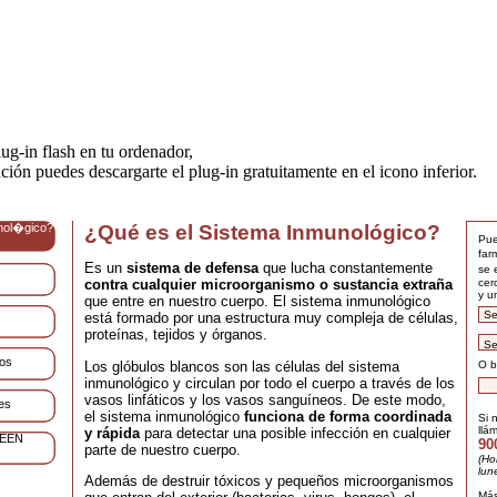
ug-in flash en tu ordenador,
ación puedes descargarte el plug-in gratuitamente en el icono inferior.
nol�gico?
¿Qué es el Sistema Inmunológico?
Pue
far
Es un
sistema de defensa
que lucha constantemente
se 
cer
contra cualquier
microorganismo o sustancia extraña
y u
que entre en nuestro cuerpo.
El sistema inmunológico
está formado por una estructura muy compleja de células,
proteínas, tejidos y órganos.
dos
Los glóbulos blancos son las células del sistema
O b
inmunológico y circulan por todo el cuerpo a través de los
vasos linfáticos
y los vasos sanguíneos. De este modo,
es
el sistema inmunológico
funciona de forma coordinada
Si 
llá
y rápida
para detectar una posible infección en cualquier
REEN
90
parte de nuestro cuerpo.
(Ho
lun
Además de destruir tóxicos y pequeños microorganismos
Más