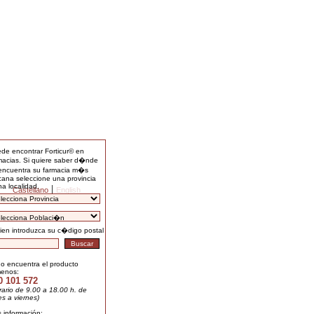
de encontrar Forticur© en
macias. Si quiere saber d�nde
encuentra su farmacia m�s
cana seleccione una provincia
na localidad.
|
Castellano
English
ien introduzca su c�digo postal
no encuentra el producto
menos:
0 101 572
rario de 9.00 a 18.00 h. de
es a viernes)
 información: