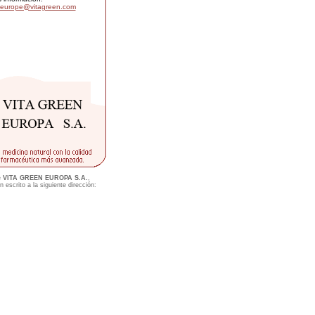
oeurope@vitagreen.com
e
VITA GREEN EUROPA S.A.
,
 escrito a la siguiente dirección: