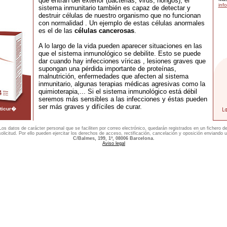
que entran del exterior (bacterias, virus, hongos), el
inf
sistema inmunitario también es capaz de detectar y
destruir células de nuestro organismo que no funcionan
con normalidad . Un ejemplo de estas células anormales
es el de las
células cancerosas
.
A lo largo de la vida pueden aparecer situaciones en las
que el sistema inmunológico se debilite. Esto se puede
dar cuando hay infecciones víricas , lesiones graves que
supongan una pérdida importante de proteínas,
malnutrición, enfermedades que afecten al sistema
inmunitario, algunas terapias médicas agresivas como la
quimioterapia,... Si el sistema inmunológico está débil
seremos más sensibles a las infecciones y éstas pueden
ser más graves y difíciles de curar.
rticur�
os datos de carácter personal que se faciliten por correo electrónico, quedarán registrados en un fichero d
solicitud. Por ello pueden ejercitar los derechos de acceso, rectificación, cancelación y oposición enviando un
C/Balmes, 199, 1ª, 08006 Barcelona.
Aviso legal