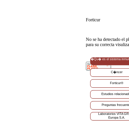
Forticur
No se ha detectado el pl
para su correcta visuliz
�Qu� es el sistema inmu
C�ncer
Forticur®
Estudios relaciona
Preguntas frecuent
Laboratorios VITA G
Europa S.A.